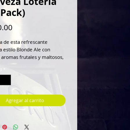
veza Lotería
 Pack)
Precio
0.00
ta de esta refrescante
a estilo Blonde Ale con
 aromas frutales y maltosos,
argor moderado y
d
*
nado.
lc. Vol.
y ligera
Agregar al carrito
 la Lotería!