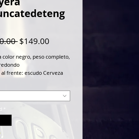
yera
uncatedeteng
Precio
Precio
0.00 
$149.00
de
a color negro, peso completo,
oferta
 redondo
 al frente: escudo Cerveza
intage
 espalda: #nuncatedetengas
d
*
o