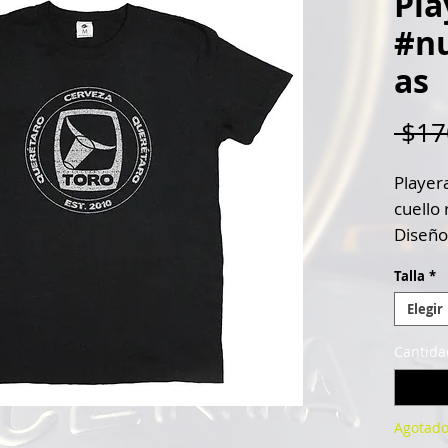
Pla
#n
as
 $17
Player
cuello
Diseño
Toro v
Talla
*
Diseño
Elegir
Cantida
Agotad